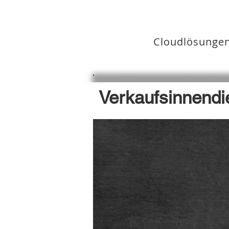
i·f·p
Cloudlösunge
Verkaufsinnendi