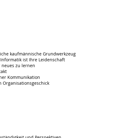
e
derungen
tliche kaufmännische Grundwerkzeug
Informatik ist Ihre Leidenschaft
r neues zu lernen
akt
fener Kommunikation
n Organisationsgeschick
eten
lbständigkeit und Perspektiven