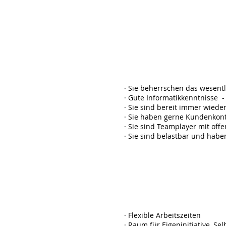
Unser
Anfor
· Sie beherrschen das wesen
· Gute Informatikkenntnisse - 
· Sie sind bereit immer wiede
· Sie haben gerne Kundenkont
· Sie sind Teamplayer mit of
· Sie sind belastbar und habe
Wir bi
· Flexible Arbeitszeiten
· Raum für Eigeninitiative, Se