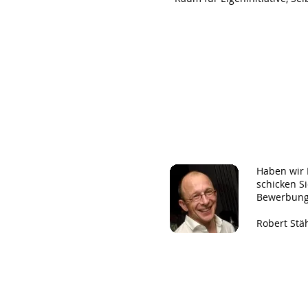
Bewe
ung
Haben wir 
schicken S
Bewerbung
Robert Stäh