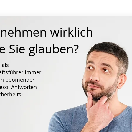
ernehmen wirklich
ie Sie glauben?
 als
ftsführer immer
iten boomender
eso. Antworten
cherheits-