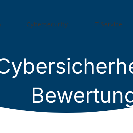
n
Cybersecurity
IT-Service
Cybersicherhe
Bewertun