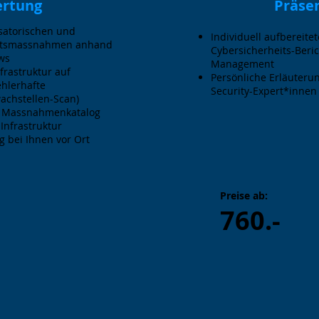
rtung
Präse
satorischen und
Individuell aufbereite
eitsmassnahmen anhand
Cybersicherheits-Beric
ws​
Management
frastruktur auf
Persönliche Erläuteru
hlerhafte
Security-Expert*innen
achstellen-Scan)​
. Massnahmenkatalog​
-Infrastruktur
 bei Ihnen vor Ort
Preise ab:
760.-