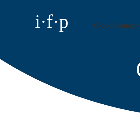
i·f·p
Cloudlösunge