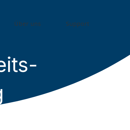
Über uns
Support
its-
g