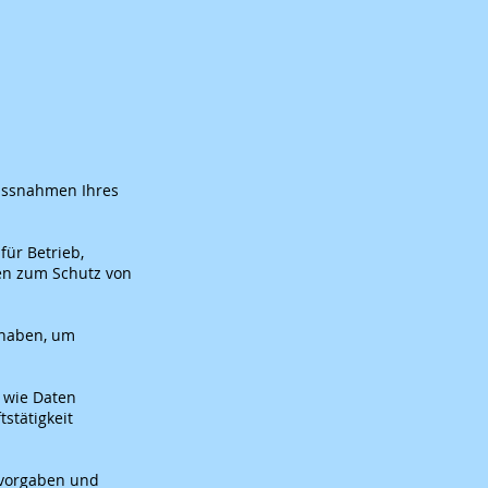
ass
nahmen Ihres
für Betrieb,
men zum Schutz von
 haben, um
, wie Daten
stätigkeit
zvorgaben und