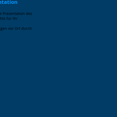
ntation
te Präsentation des
hts für Ihr
ngen vor Ort durch