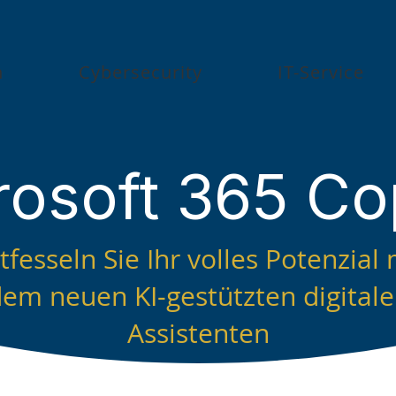
n
Cybersecurity
IT-Service
rosoft 365 Cop
tfesseln Sie Ihr volles Potenzial 
em neuen KI‑gestützten digital
Assistenten