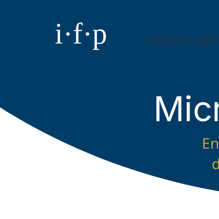
i·f·p
Cloudlösunge
Mic
En
d