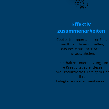
Effektiv
zusammenarbeiten
Copilot ist immer an Ihrer Seite,
um Ihnen dabei zu helfen,
das Beste aus Ihrer Arbeit
herauszuholen.
Sie erhalten Unterstützung, um
Ihre Kreativität zu entfesseln,
Ihre Produktivität zu steigern un
Ihre
Fähigkeiten weiterzuentwickeln.