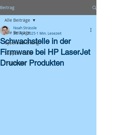
Beitrag
Alle Beiträge
Noah Strässle
Alle Beiträge
30. Apr. 2025
1 Min. Lesezeit
Schwachstelle in der
Cyberbedrohung
Firmware bei HP LaserJet
Support-Ende
Drucker Produkten
IT-Services