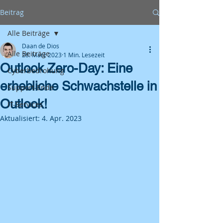
Beitrag
Alle Beiträge
Daan de Dios
Alle Beiträge
28. März 2023
1 Min. Lesezeit
Outlook Zero-Day: Eine
Cyberbedrohung
erhebliche Schwachstelle in
Support-Ende
Outlook!
IT-Services
Aktualisiert:
4. Apr. 2023