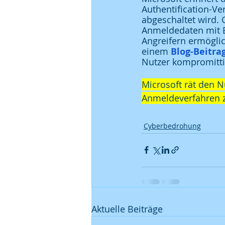
Authentification-V
abgeschaltet wird. G
Anmeldedaten mit B
Angreifern ermöglic
einem 
Blog-Beitra
Nutzer kompromittie
Microsoft rät den 
Anmeldeverfahren z
Cyberbedrohung
Aktuelle Beiträge