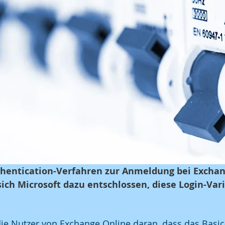
thentication-Verfahren zur Anmeldung bei Exchan
 sich Microsoft dazu entschlossen, diese Login-Var
die Nutzer von Exchange Online daran, dass das Basic