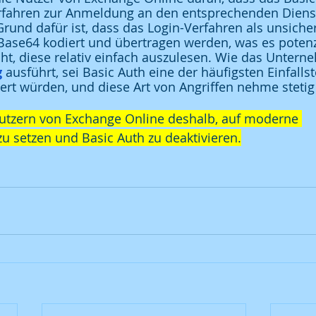
erfahren zur Anmeldung an den entsprechenden Diens
rund dafür ist, dass das Login-Verfahren als unsicher g
ase64 kodiert und übertragen werden, was es potenz
ht, diese relativ einfach auszulesen. Wie das Untern
g
 ausführt, sei Basic Auth eine der häufigsten Einfallst
rt würden, und diese Art von Angriffen nehme stetig 
Nutzern von Exchange Online deshalb, auf moderne 
u setzen und Basic Auth zu deaktivieren.