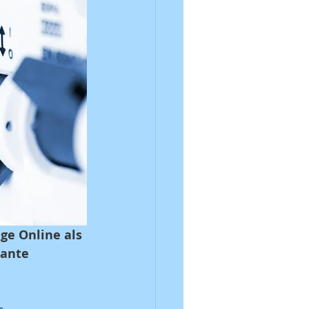
ge Online als 
iante 
-