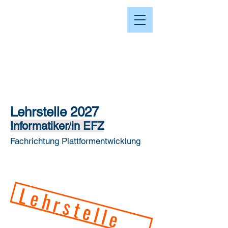
i·f·p
Lehrstelle 20
27
Infor
matiker/
in EFZ
Fac
hri
chtung Plattformentwicklung